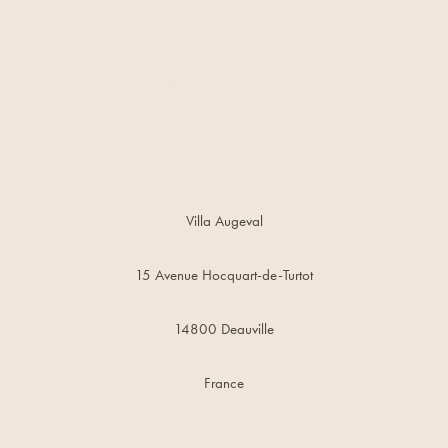
Villa Augeval
15 Avenue Hocquart-de-Turtot
14800 Deauville
France
+33 (0)2 31 81 13 18