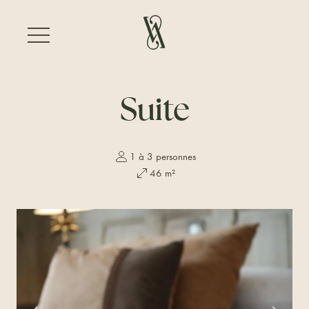
FR
Suite
1 à 3 personnes
46 m²